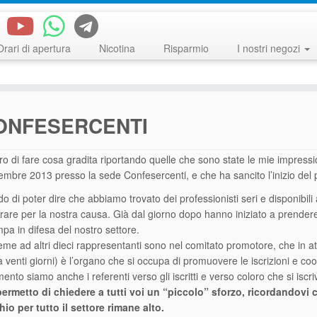
Orari di apertura
Nicotina
Risparmio
I nostri negozi
CONFESERCENTI
o di fare cosa gradita riportando quelle che sono state le mie impressi
embre 2013 presso la sede Confesercenti, e che ha sancito l’inizio del 
o di poter dire che abbiamo trovato dei professionisti seri e disponibili
rare per la nostra causa. Già dal giorno dopo hanno iniziato a prendere
pa in difesa del nostro settore.
eme ad altri dieci rappresentanti sono nel comitato promotore, che in at
a venti giorni) è l’organo che si occupa di promuovere le iscrizioni e coor
nto siamo anche i referenti verso gli iscritti e verso coloro che si iscr
permetto di chiedere a tutti voi un “piccolo” sforzo, ricordandovi c
hio per tutto il settore rimane alto.