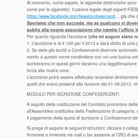
Al momento, come sapete, le sigarette elettroniche sono sta
come per le sigarette). Il parere legale degli esperti FIES
https://www.facebook.com/fieselconfesercenti
… già che ci
Speriamo che non succeda, ma se qualcuno vi dovesse 
subito alla nostra associazione che tramite l’ufficio 
Per quanto riguarda l’iscrizione
(che mi auguro siano 
1. L’iscrizione è di € 100 per il 2013 e darà diritto di voto
2. Se siete già iscritti a Confesercenti diverrete automatic
merito a questo vorrei condividere con voi una buona notizi
iscriveranno in questi giorni daranno una leggittimazion
forza alla nostra voce.
L’iscrizione potrà essere effettuata recandosi direttamen
quelli che erano presenti alla riunione del 01-09-2013, che
MODULO PER ISCRIZIONE CONFESERCENTI
A seguito della costituzione del Comitato promotore della F
all’Assemblea costitutiva della Federazione di categoria, 
Il pagamento della quota di iscrizione a Confesercenti dovr
Si prega di seguire le seguenti istruzioni: cliccare il co
firmerete e invierete via mail o fax assieme al CRO di 