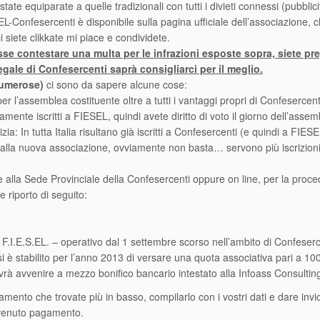
te equiparate a quelle tradizionali con tutti i divieti connessi (pubblic
EL-Confesercenti è disponibile sulla pagina ufficiale dell’associazione, 
 siete clikkate mi piace e condividete.
contestare una multa per le infrazioni esposte sopra, siete prega
legale di Confesercenti saprà consigliarci per il meglio.
numerose)
ci sono da sapere alcune cose:
 per l’assemblea costituente oltre a tutti i vantaggi propri di Confesercenti
amente iscritti a FIESEL, quindi avete diritto di voto il giorno dell’assem
a: In tutta Italia risultano già iscritti a Confesercenti (e quindi a FIES
e alla nuova associazione, ovviamente non basta… servono più iscrizion
te alla Sede Provinciale della Confesercenti oppure on line, per la proc
 riporto di seguito:
.I.E.S.EL. – operativo dal 1 settembre scorso nell’ambito di Confesercenti
si è stabilito per l’anno 2013 di versare una quota associativa pari a 10
à avvenire a mezzo bonifico bancario intestato alla Infoass Consulting s.r.
llegamento che trovate più in basso, compilarlo con i vostri dati e dare i
avvenuto pagamento.