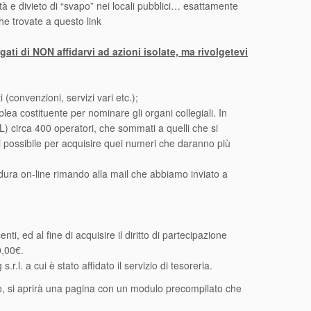
ità e divieto di “svapo” nei locali pubblici… esattamente
che trovate a questo link
ti di NON affidarvi ad azioni isolate, ma rivolgetevi
 (convenzioni, servizi vari etc.);
blea costituente per nominare gli organi collegiali. In
EL) circa 400 operatori, che sommati a quelli che si
i possibile per acquisire quei numeri che daranno più
edura on-line rimando alla mail che abbiamo inviato a
, ed al fine di acquisire il diritto di partecipazione
0,00€.
l. a cui è stato affidato il servizio di tesoreria.
nvio, si aprirà una pagina con un modulo precompilato che