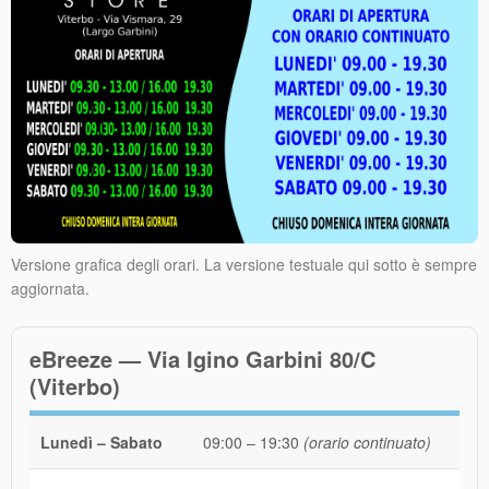
Versione grafica degli orari. La versione testuale qui sotto è sempre
aggiornata.
eBreeze — Via Igino Garbini 80/C
(Viterbo)
Lunedì – Sabato
09:00 – 19:30
(orario continuato)