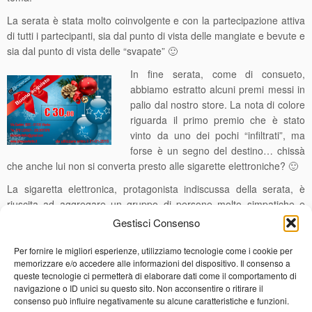
La serata è stata molto coinvolgente e con la partecipazione attiva
di tutti i partecipanti, sia dal punto di vista delle mangiate e bevute e
sia dal punto di vista delle “svapate” 🙂
In fine s
erata, come di consueto,
abbiamo estratto alcuni premi messi in
palio dal nostro store. La nota di colore
riguarda il primo premio che è stato
vinto da uno dei pochi “infiltrati”, ma
forse è un segno del destino… chissà
che anche lui non si converta presto alle sigarette elettroniche? 🙂
La sigaretta elettronica, protagonista indiscussa della serata, è
riuscita ad aggregare un gruppo di persone molto simpatiche e
cordiali che sicuramente non mancheranno ai prossimi
Gestisci Consenso
appuntamenti che organizzeremo in futuro.
Per fornire le migliori esperienze, utilizziamo tecnologie come i cookie per
Un grazie di cuore a tutti, buone feste e…. arrivederci presto
memorizzare e/o accedere alle informazioni del dispositivo. Il consenso a
😉
queste tecnologie ci permetterà di elaborare dati come il comportamento di
Navigazione articoli
navigazione o ID unici su questo sito. Non acconsentire o ritirare il
consenso può influire negativamente su alcune caratteristiche e funzioni.
←
Anche nella Tuscia arriva la svapo-pizza.