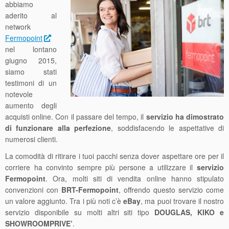
abbiamo
aderito al
network
Fermopoint
nel lontano
giugno 2015,
siamo stati
testimoni di un
notevole
aumento degli
acquisti online. Con il passare del tempo, il
servizio ha dimostrato
di funzionare alla perfezione
, soddisfacendo le aspettative di
numerosi clienti.
La comodità di ritirare i tuoi pacchi senza dover aspettare ore per il
corriere ha convinto sempre più persone a utilizzare il
servizio
Fermopoint
. Ora, molti siti di vendita online hanno stipulato
convenzioni con
BRT-Fermopoint
, offrendo questo servizio come
un valore aggiunto. Tra i più noti c’è
eBay
, ma puoi trovare il nostro
servizio disponibile su molti altri siti tipo
DOUGLAS, KIKO e
SHOWROOMPRIVE’
.