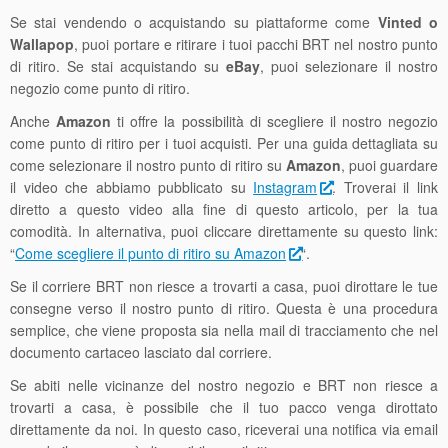
Se stai vendendo o acquistando su piattaforme come
Vinted o
Wallapop
, puoi portare e ritirare i tuoi pacchi BRT nel nostro punto
di ritiro. Se stai acquistando su
eBay
, puoi selezionare il nostro
negozio come punto di ritiro.
Anche
Amazon
ti offre la possibilità di scegliere il nostro negozio
come punto di ritiro per i tuoi acquisti. Per una guida dettagliata su
come selezionare il nostro punto di ritiro su
Amazon
, puoi guardare
il video che abbiamo pubblicato su
Instagram
. Troverai il link
diretto a questo video alla fine di questo articolo, per la tua
comodità. In alternativa, puoi cliccare direttamente su questo link:
“
Come scegliere il punto di ritiro su Amazon
“.
Se il corriere BRT non riesce a trovarti a casa, puoi dirottare le tue
consegne verso il nostro punto di ritiro. Questa è una procedura
semplice, che viene proposta sia nella mail di tracciamento che nel
documento cartaceo lasciato dal corriere.
Se abiti nelle vicinanze del nostro negozio e BRT non riesce a
trovarti a casa, è possibile che il tuo pacco venga dirottato
direttamente da noi. In questo caso, riceverai una notifica via email