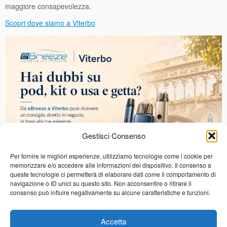
maggiore consapevolezza.
Scopri dove siamo a Viterbo
Gestisci Consenso
Per fornire le migliori esperienze, utilizziamo tecnologie come i cookie per
memorizzare e/o accedere alle informazioni del dispositivo. Il consenso a
Navigazione articoli
queste tecnologie ci permetterà di elaborare dati come il comportamento di
navigazione o ID unici su questo sito. Non acconsentire o ritirare il
←
Come capire quando cambiare resistenza o pod
consenso può influire negativamente su alcune caratteristiche e funzioni.
Perché la sigaretta elettronica perde liquido? Cause più
comuni e cosa controllare
→
Accetta