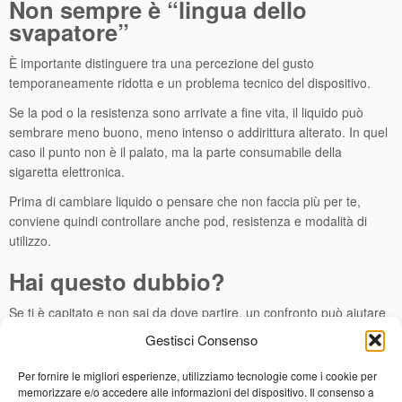
Non sempre è “lingua dello
svapatore”
È importante distinguere tra una percezione del gusto
temporaneamente ridotta e un problema tecnico del dispositivo.
Se la pod o la resistenza sono arrivate a fine vita, il liquido può
sembrare meno buono, meno intenso o addirittura alterato. In quel
caso il punto non è il palato, ma la parte consumabile della
sigaretta elettronica.
Prima di cambiare liquido o pensare che non faccia più per te,
conviene quindi controllare anche pod, resistenza e modalità di
utilizzo.
Hai questo dubbio?
Se ti è capitato e non sai da dove partire, un confronto può aiutare
a capire meglio la situazione.
Gestisci Consenso
Da
eBreeze Viterbo
, in
Via Garbini 80/C
, puoi parlarne con noi:
Per fornire le migliori esperienze, utilizziamo tecnologie come i cookie per
senza promesse miracolose, ma con esperienza pratica e
memorizzare e/o accedere alle informazioni del dispositivo. Il consenso a
attenzione al tuo modo di utilizzare la sigaretta elettronica.