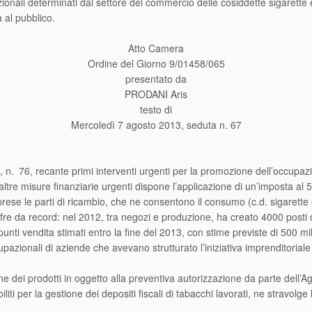
upazionali determinati dal settore del commercio delle cosiddette sigarette
 al pubblico.
Atto Camera
Ordine del Giorno 9/01458/065
presentato da
PRODANI Aris
testo di
Mercoledì 7 agosto 2013, seduta n. 67
n. 76, recante primi interventi urgenti per la promozione dell’occupazio
ltre misure finanziarie urgenti dispone l’applicazione di un’imposta al 
prese le parti di ricambio, che ne consentono il consumo (c.d. sigarette 
ifre da record: nel 2012, tra negozi e produzione, ha creato 4000 posti 
unti vendita stimati entro la fine del 2013, con stime previste di 500 mili
pazionali di aziende che avevano strutturato l’iniziativa imprenditorial
dei prodotti in oggetto alla preventiva autorizzazione da parte dell’Ag
iti per la gestione dei depositi fiscali di tabacchi lavorati, ne stravolge 