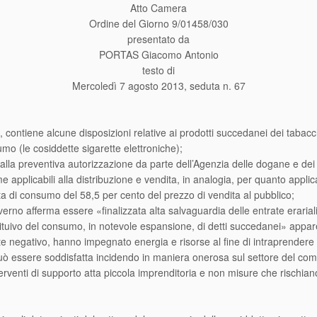
Atto Camera
Ordine del Giorno 9/01458/030
presentato da
PORTAS Giacomo Antonio
testo di
Mercoledì 7 agosto 2013, seduta n. 67
ontiene alcune disposizioni relative ai prodotti succedanei dei tabacchi 
mo (le cosiddette sigarette elettroniche);
i alla preventiva autorizzazione da parte dell’Agenzia delle dogane e 
 applicabili alla distribuzione e vendita, in analogia, per quanto applicab
ta di consumo del 58,5 per cento del prezzo di vendita al pubblico;
verno afferma essere «finalizzata alta salvaguardia delle entrate erariali
ostituivo del consumo, in notevole espansione, di detti succedanei» appare
 negativo, hanno impegnato energia e risorse al fine di intraprendere u
 può essere soddisfatta incidendo in maniera onerosa sul settore del com
rventi di supporto atta piccola imprenditoria e non misure che rischiano