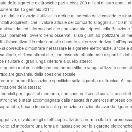
o delle sigarette elettroniche pari a circa 200 milioni di euro annui, al
correre dal 1o gennaio 2014;
 di dati e rilevazioni ufficiali in ordine al mercato delle cosiddette siga
nziali acquirenti, che il valore attuale del comparto si aggiri sui 150 mln;
ne alcuni dati ed informazioni che non sono stati ripresi nella Relazione 
e a quali parametri, ovvero trend osservati, si sia giunti ad ipotizzare un 
ti disincentivanti in relazione alle ricadute sul prezzo derivanti all’impos
i dovrebbe dimostrare nel tassare le sigarette elettroniche, anche e sol
nitarie, si rileva altresì che, non essendo attualmente disponibili dati e r
be risultare di gran lunga inferiore a quello atteso;
are quanto mai criticabile che una norma siffatta venga utilizzata come s
icolare giovanile, della coesione sociale;
trodurre forme di tassazione specifiche sulla sigaretta elettronica. Al 
ntrazione della stessa;
mmerciali per i quali, al momento, non sono noti «costi sociali» accertati r
te elettroniche è stata accompagnata dalla nascita di numerose imprese o
prattutto, basato in parte sulla produzione nazionale avendo riguardo ai
ggettive, di valutare gli effetti applicativi della norma citata in premes
olte ad introdurre una forma di tassazione per le sigarette elettronic