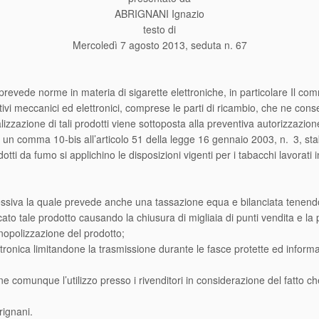
ABRIGNANI Ignazio
testo di
Mercoledì 7 agosto 2013, seduta n. 67
prevede norme in materia di sigarette elettroniche, in particolare Il c
tivi meccanici ed elettronici, comprese le parti di ricambio, che ne con
zazione di tali prodotti viene sottoposta alla preventiva autorizzazion
 un comma 10-bis all’articolo 51 della legge 16 gennaio 2003, n. 3, stab
ti da fumo si applichino le disposizioni vigenti per i tabacchi lavorati 
lessiva la quale prevede anche una tassazione equa e bilanciata tenen
 tale prodotto causando la chiusura di migliaia di punti vendita e la per
nopolizzazione del prodotto;
lettronica limitandone la trasmissione durante le fasce protette ed info
e comunque l’utilizzo presso i rivenditori in considerazione del fatto ch
rignani.