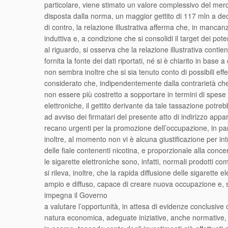
particolare, viene stimato un valore complessivo del mercat
disposta dalla norma, un maggior gettito di 117 mln a de
di contro, la relazione illustrativa afferma che, in mancanza
induttiva e, a condizione che si consolidi il target dei pote
al riguardo, si osserva che la relazione illustrativa contie
fornita la fonte dei dati riportati, né si è chiarito in bas
non sembra inoltre che si sia tenuto conto di possibili effet
considerato che, indipendentemente dalla contrarietà che s
non essere più costretto a sopportare in termini di spese sa
elettroniche, il gettito derivante da tale tassazione potreb
ad avviso dei firmatari del presente atto di indirizzo app
recano urgenti per la promozione dell’occupazione, in part
inoltre, al momento non vi è alcuna giustificazione per in
delle fiale contenenti nicotina, e proporzionale alla conce
le sigarette elettroniche sono, infatti, normali prodotti co
si rileva, inoltre, che la rapida diffusione delle sigaret
ampio e diffuso, capace di creare nuova occupazione e, so
impegna il Governo
a valutare l’opportunità, in attesa di evidenze conclusive o
natura economica, adeguate iniziative, anche normative, v