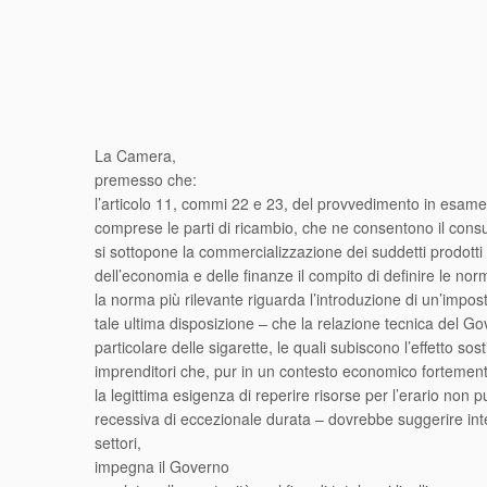
La Camera,
premesso che:
l’articolo 11, commi 22 e 23, del provvedimento in esame, c
comprese le parti di ricambio, che ne consentono il consu
si sottopone la commercializzazione dei suddetti prodott
dell’economia e delle finanze il compito di definire le norme
la norma più rilevante riguarda l’introduzione di un’impos
tale ultima disposizione – che la relazione tecnica del Go
particolare delle sigarette, le quali subiscono l’effetto s
imprenditori che, pur in un contesto economico fortemente
la legittima esigenza di reperire risorse per l’erario non
recessiva di eccezionale durata – dovrebbe suggerire inte
settori,
impegna il Governo