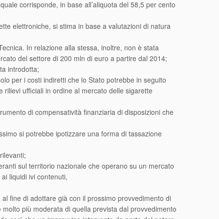
 quale corrisponde, in base all’aliquota del 58,5 per cento
rette elettroniche, si stima in base a valutazioni di natura
Tecnica. In relazione alla stessa, inoltre, non è stata
mercato del settore di 200 mln di euro a partire dal 2014;
ta introdotta;
o per i costi indiretti che lo Stato potrebbe in seguito
ilievi ufficiali in ordine al mercato delle sigarette
trumento di compensatività finanziaria di disposizioni che
massimo si potrebbe ipotizzare una forma di tassazione
ilevanti;
peranti sul territorio nazionale che operano su un mercato
 liquidi ivi contenuti,
sa al fine di adottare già con il prossimo provvedimento di
he molto più moderata di quella prevista dal provvedimento