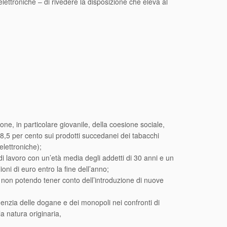
 elettroniche – di rivedere la disposizione che eleva al
ne, in particolare giovanile, della coesione sociale,
58,5 per cento sui prodotti succedanei dei tabacchi
elettroniche);
di lavoro con un’età media degli addetti di 30 anni e un
oni di euro entro la fine dell’anno;
e non potendo tener conto dell’introduzione di nuove
enzia delle dogane e dei monopoli nei confronti di
la natura originaria,