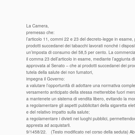
La Camera,
premesso che:
l’articolo 11, commi 22 e 23 del decreto-legge in esame, 
prodotti succedanei dei tabacchi lavorati nonché i disposi
un’imposta di consumo del 58,5 per cento. La commercializ
il comma 23 dell’articolo in esame, mediante l’aggiunta di
approvata al Senato – che ai prodotti succedanei dei prodot
tutela della salute dei non fumatori,
impegna il Governo:
a valutare l’opportunità di adottare una normativa comp
versamento anticipato della stessa metterebbe fuori mercato
a mantenete un sistema di vendita libero, evitando la mo
a regolamentare gli aspetti pubblicitari della sigaretta e
e del relativo impatto sulla salute;
a regolamentare i divieti nei luoghi pubblici, permettendon
appresta ad acquistarli.
9/1458/22. (Testo modificato nel corso della seduta) Ab