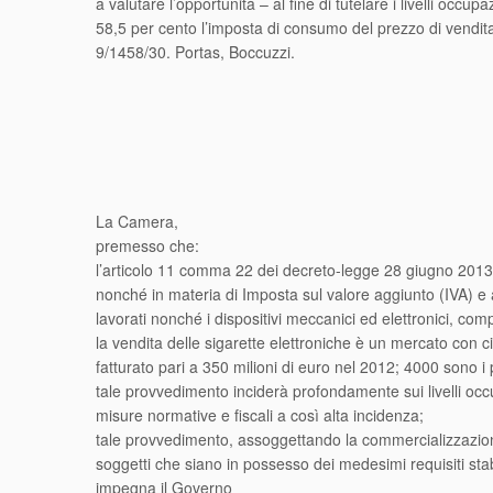
a valutare l’opportunità – al fine di tutelare i livelli occ
58,5 per cento l’imposta di consumo del prezzo di vendita
9/1458/30. Portas, Boccuzzi.
La Camera,
premesso che:
l’articolo 11 comma 22 dei decreto-legge 28 giugno 2013, 
nonché in materia di Imposta sul valore aggiunto (IVA) e a
lavorati nonché i dispositivi meccanici ed elettronici, com
la vendita delle sigarette elettroniche è un mercato con c
fatturato pari a 350 milioni di euro nel 2012; 4000 sono i p
tale provvedimento inciderà profondamente sui livelli occu
misure normative e fiscali a così alta incidenza;
tale provvedimento, assoggettando la commercializzazione 
soggetti che siano in possesso dei medesimi requisiti stabil
impegna il Governo