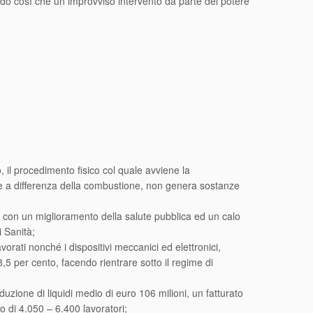
ando così che un improvviso intervento da parte del potere
, il procedimento fisico col quale avviene la
he a differenza della combustione, non genera sostanze
re, con un miglioramento della salute pubblica ed un calo
i Sanità;
orati nonché i dispositivi meccanici ed elettronici,
5 per cento, facendo rientrare sotto il regime di
duzione di liquidi medio di euro 106 milioni, un fatturato
to di 4.050 – 6.400 lavoratori;