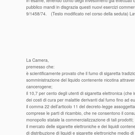
in esame, tenendo conto degli investimenti già effettuati 
pubblico mandi in disgrazia questi nuovi esercizi commerc
9/1458/74. (Testo modificato nel corso della seduta) La
La Camera,
premesso che:
è scientificamente provato che il fumo di sigaretta tradizi
somministrazione del liquido contenente nicotina attrave
cancerogene;
il 10,7 per cento degli utenti di sigaretta elettronica (c
dei costi di cura per malattie derivanti dal fumo fino ad eu
il comma 22 dell’articolo 11 del decreto-legge assoggetta,
comprese le parti di ricambio, che ne consentono il consu
monopolio statale la commercializzazione di tali prodotti;
il mercato delle sigarette elettroniche e dei liquidi conte
di distribuzione di liquidi e sigarette elettroniche medio d