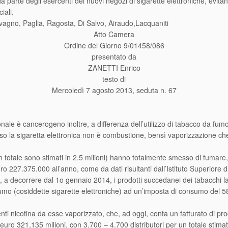
da parte degli esercenti dei nuovi negozi di sigarette elettroniche, evit
iali.
vagno, Paglia, Ragosta, Di Salvo, Airaudo,Lacquaniti
Atto Camera
Ordine del Giorno 9/01458/086
presentato da
ZANETTI Enrico
testo di
Mercoledì 7 agosto 2013, seduta n. 67
onale è cancerogeno inoltre, a differenza dell’utilizzo di tabacco da fumo
rso la sigaretta elettronica non è combustione, bensì vaporizzazione c
he in totale sono stimati in 2.5 milioni) hanno totalmente smesso di fuma
ro 227.375.000 all’anno, come da dati risultanti dall’Istituto Superiore d
 a decorrere dal 1o gennaio 2014, i prodotti succedanei dei tabacchi lav
mo (cosiddette sigarette elettroniche) ad un’imposta di consumo del 58,
nenti nicotina da esse vaporizzato, che, ad oggi, conta un fatturato di pro
i euro 321,135 milioni, con 3.700 – 4.700 distributori per un totale stima