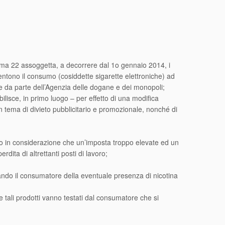
omma 22 assoggetta, a decorrere dal 1o gennaio 2014, i
sentono il consumo (cosiddette sigarette elettroniche) ad
e da parte dell’Agenzia delle dogane e dei monopoli;
ilisce, in primo luogo – per effetto di una modifica
in tema di divieto pubblicitario e promozionale, nonché di
do in considerazione che un’imposta troppo elevate ed un
dita di altrettanti posti di lavoro;
rmando il consumatore della eventuale presenza di nicotina
e tali prodotti vanno testati dal consumatore che si