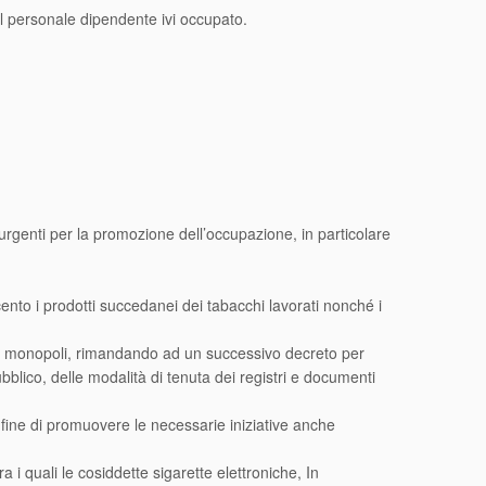
el personale dipendente ivi occupato.
urgenti per la promozione dell’occupazione, in particolare
nto i prodotti succedanei dei tabacchi lavorati nonché i
dei monopoli, rimandando ad un successivo decreto per
ubblico, delle modalità di tenuta dei registri e documenti
al fine di promuovere le necessarie iniziative anche
a i quali le cosiddette sigarette elettroniche, In