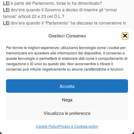
LEI
è parte del Parlamento, forse lo ha dimenticato?
LEI
dov’era quando il Governo a deciso di inserire gli “ormai
famosi” articoli 22 e 23 nel D.L.?
LEI
dov’era quando il “Parlamento” ha discusso la conversione in
legge? In missione… certo occhio non vede cuore non duole.
Gestisci Consenso
LA COERENZA E’ UNA MERCE RARA IN NATURA…
FIGURIAMOCI TRA I POLITICI
Per fornire le migliori esperienze, utilizziamo tecnologie come i cookie per
Navigazione articoli
memorizzare e/o accedere alle informazioni del dispositivo. Il consenso a
←
Ordini del giorno approvati dalla Camera dei deputati il
queste tecnologie ci permetterà di elaborare dati come il comportamento di
navigazione o ID unici su questo sito. Non acconsentire o ritirare il
giorno 7 agosto 2013
consenso può influire negativamente su alcune caratteristiche e funzioni.
Anche chi dovrebbe difendere i consumatori fa
disinformazione.
→
Accetta
Copyright © 2013/2026 All Rights Reserved - EBREEZE VITERBO
Nega
S.R.L.
Via Igino Garbini, 80/C - 01100 Viterbo (VT) - Italy - Tel. +39
Visualizza le preferenze
0761220021 - Fax +39 07611760264 - WhatsApp +39 3516173581
P.IVA 02234970560 - info@ebreezeviterbo.it
Cookie Policy
Privacy e Cookies policy
Informativa sulla Privacy e Cookies