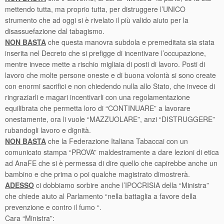
mettendo tutta, ma proprio tutta, per distruggere l’UNICO
strumento che ad oggi si è rivelato il più valido aiuto per la
disassuefazione dal tabagismo.
NON BASTA
che questa manovra subdola e premeditata sia stata
inserita nel Decreto che si prefigge di incentivare l’occupazione,
mentre invece mette a rischio migliaia di posti di lavoro. Posti di
lavoro che molte persone oneste e di buona volontà si sono create
con enormi sacrifici e non chiedendo nulla allo Stato, che invece di
ringraziarli e magari incentivarli con una regolamentazione
equilibrata che permetta loro di “CONTINUARE” a lavorare
onestamente, ora li vuole “MAZZUOLARE”, anzi “DISTRUGGERE”
rubandogli lavoro e dignità.
NON BASTA
che la Federazione Italiana Tabaccai con un
comunicato stampa “PROVA” maldestramente a dare lezioni di etica
ad AnaFE che si è permessa di dire quello che capirebbe anche un
bambino e che prima o poi qualche magistrato dimostrerà.
ADESSO
ci dobbiamo sorbire anche l’IPOCRISIA della “Ministra”
che chiede aiuto al Parlamento “nella battaglia a favore della
prevenzione e contro il fumo “.
Cara “Ministra”: