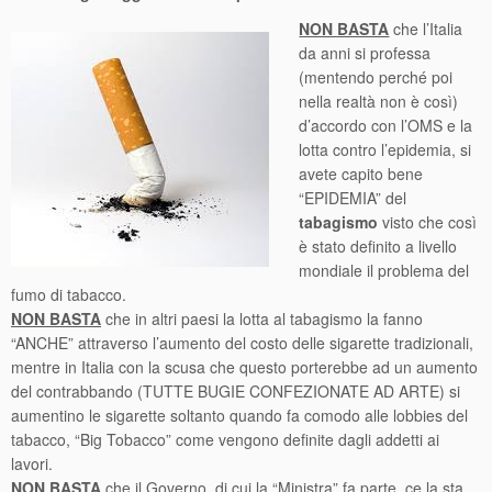
NON BASTA
che l’Italia
da anni si professa
(mentendo perché poi
nella realtà non è così)
d’accordo con l’OMS e la
lotta contro l’epidemia, si
avete capito bene
“EPIDEMIA” del
tabagismo
visto che così
è stato definito a livello
mondiale il problema del
fumo di tabacco.
NON BASTA
che in altri paesi la lotta al tabagismo la fanno
“ANCHE” attraverso l’aumento del costo delle sigarette tradizionali,
mentre in Italia con la scusa che questo porterebbe ad un aumento
del contrabbando (TUTTE BUGIE CONFEZIONATE AD ARTE) si
aumentino le sigarette soltanto quando fa comodo alle lobbies del
tabacco, “Big Tobacco” come vengono definite dagli addetti ai
lavori.
NON BASTA
che il Governo, di cui la “Ministra” fa parte, ce la sta