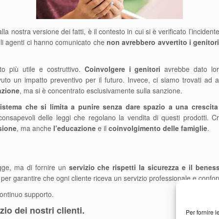
lla nostra versione dei fatti, è il contesto in cui si è verificato l’incide
 gli agenti ci hanno comunicato che
non avrebbero avvertito i genitor
o più utile e costruttivo.
Coinvolgere i genitori
avrebbe dato lor
uto un impatto preventivo per il futuro. Invece, ci siamo trovati a
nzione
, ma si è concentrato esclusivamente sulla sanzione.
istema che si limita a punire senza dare spazio a una crescita
consapevoli delle leggi che regolano la vendita di questi prodotti
sione
, ma anche
l’educazione
e il
coinvolgimento delle famiglie
.
egge, ma di fornire un
servizio che rispetti la sicurezza e il beness
per garantire che ogni cliente riceva un servizio professionale e confo
 continuo supporto.
io dei nostri clienti.
Per fornire 