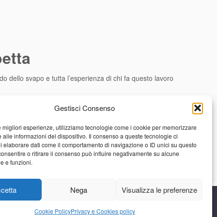
petta
do dello svapo e tutta l’esperienza di chi fa questo lavoro
Gestisci Consenso
le migliori esperienze, utilizziamo tecnologie come i cookie per memorizzare
 alle informazioni del dispositivo. Il consenso a queste tecnologie ci
i elaborare dati come il comportamento di navigazione o ID unici su questo
consentire o ritirare il consenso può influire negativamente su alcune
he e funzioni.
zione del Rischio: Cosa Dicono gli Esperti Italiani?
→
cetta
Nega
Visualizza le preferenze
.
64 - WhatsApp +39 3516173581
Cookie Policy
Privacy e Cookies policy