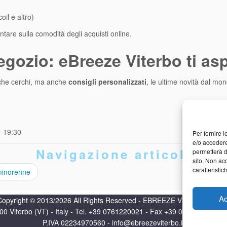
oil e altro)
ntare sulla comodità degli acquisti online.
egozio: eBreeze Viterbo ti as
a che cerchi, ma anche
consigli personalizzati
, le ultime novità dal mon
– 19:30
Per fornire 
e/o accedere
Navigazione articoli
permetterà d
sito. Non ac
caratteristic
 minorenne
Fumo e Ridu
Ac
Copyright © 2013/2026 All Rights Reserved - EBREEZE VITERBO S.R.L
1100 Viterbo (VT) - Italy - Tel. +39 0761220021 - Fax +39 076117602
P.IVA 02234970560 - info@ebreezeviterbo.it