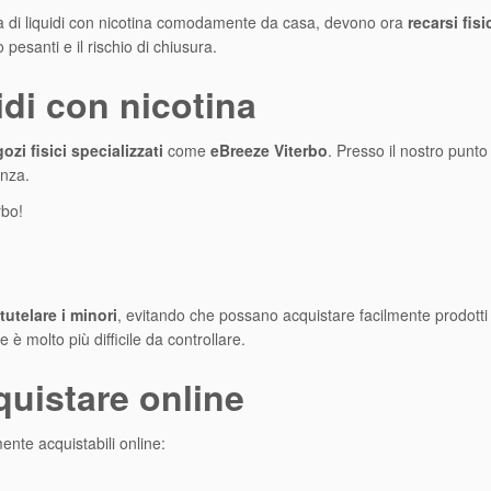
ta di liquidi con nicotina comodamente da casa, devono ora
recarsi fis
pesanti e il rischio di chiusura.
idi con nicotina
ozi fisici specializzati
come
eBreeze Viterbo
. Presso il nostro punt
enza.
rbo!
tutelare i minori
, evitando che possano acquistare facilmente prodotti co
e è molto più difficile da controllare.
uistare online
mente acquistabili online: