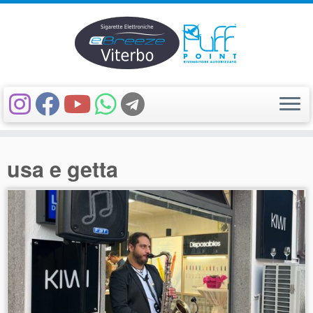
Passa
al
usa e getta
contenuto