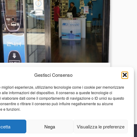
Sigaretta Elettronica e
Gestisci Consenso
Disinformazione
le migliori esperienze, utilizziamo tecnologie come i cookie per memorizzare
 alle informazioni del dispositivo. Il consenso a queste tecnologie ci
i elaborare dati come il comportamento di navigazione o ID unici su questo
consentire o ritirare il consenso può influire negativamente su alcune
he e funzioni.
cetta
Nega
Visualizza le preferenze
.
64 - WhatsApp +39 3516173581