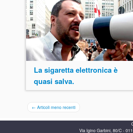
La sigaretta elettronica è
quasi salva.
←
Articoli meno recenti
Via Igino Garbini, 80/C - 0