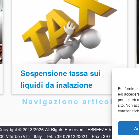
Sospensione tassa sui
liquidi da inalazione
Per fornire 
e/o accedere
Navigazione articoli
permetterà d
sito. Non ac
caratteristic
Ac
Copyright © 2013/2026 All Rights Reserved - EBREEZE VITERBO S.R.L
1100 Viterbo (VT) - Italy - Tel. +39 0761220021 - Fax +39 076117602